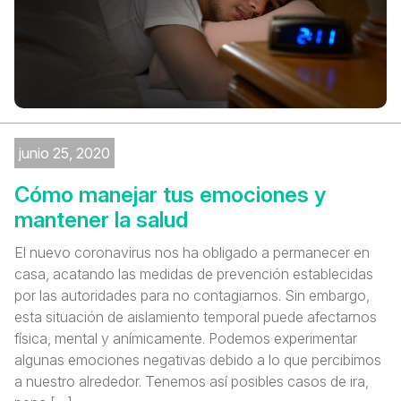
junio 25, 2020
Cómo manejar tus emociones y
mantener la salud
El nuevo coronavirus nos ha obligado a permanecer en
casa, acatando las medidas de prevención establecidas
por las autoridades para no contagiarnos. Sin embargo,
esta situación de aislamiento temporal puede afectarnos
física, mental y anímicamente. Podemos experimentar
algunas emociones negativas debido a lo que percibimos
a nuestro alrededor. Tenemos así posibles casos de ira,