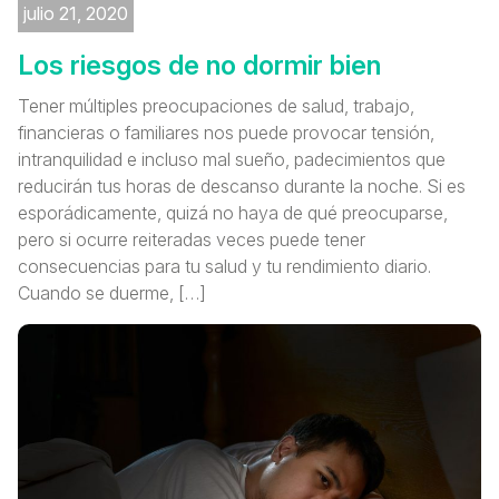
julio 21, 2020
Los riesgos de no dormir bien
Tener múltiples preocupaciones de salud, trabajo,
financieras o familiares nos puede provocar tensión,
intranquilidad e incluso mal sueño, padecimientos que
reducirán tus horas de descanso durante la noche. Si es
esporádicamente, quizá no haya de qué preocuparse,
pero si ocurre reiteradas veces puede tener
consecuencias para tu salud y tu rendimiento diario.
Cuando se duerme, […]