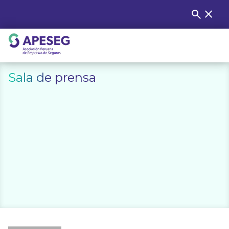
Skip
search
close
Buscar
to
content
APESEG
Sala de prensa