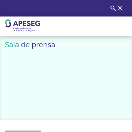
Skip
search
close
Buscar
to
content
APESEG
Sala de prensa