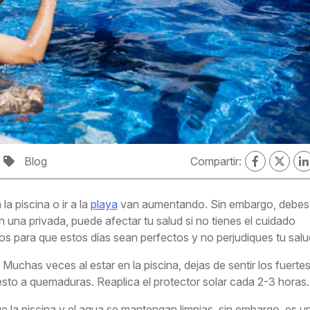
Blog
Compartir:
la piscina o ir a la
playa
van aumentando. Sin embargo, debes
n una privada, puede afectar tu salud si no tienes el cuidado
s para que estos días sean perfectos y no perjudiques tu salu
uchas veces al estar en la piscina, dejas de sentir los fuerte
esto a quemaduras. Reaplica el protector solar cada 2-3 horas.
ue la piscina y el agua se mantengan limpias, sin embargo, es u