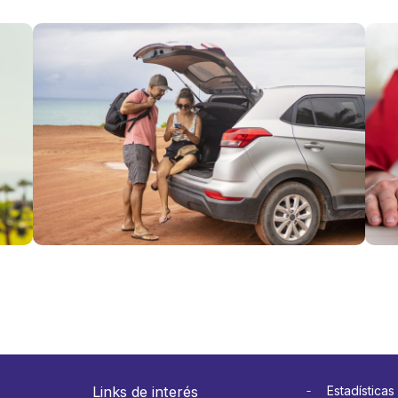
Viajes por
Fies
Fiestas
Patr
Patrias:
clav
qué hacer
viaj
si
y ev
necesitas
con
usar tu
en l
seguro en
carr
el
Ver 
extranjero
Ver más
Links de interés
Estadísticas