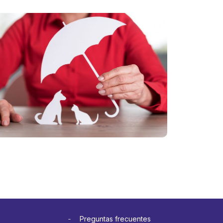
tas
El vínculo
ias: cinco
con las
es para
mascotas
ar seguro
crece: cómo
itar
cuidar su
tratiempos
salud y
a
prevenir
etera
gastos
más
inesperados
Ver más
Preguntas frecuentes