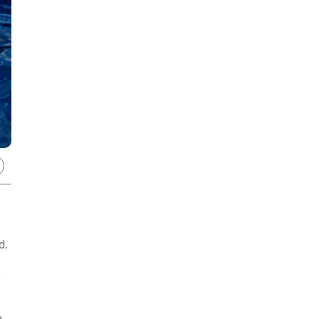
d.
s
n