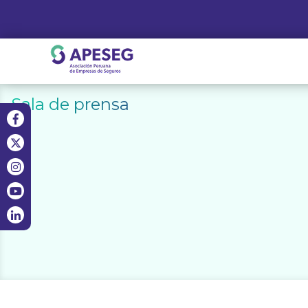
Skip
to
content
APESEG
Sala de prensa