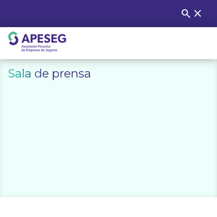
Skip
search
close
Buscar
to
content
APESEG
Sala de prensa