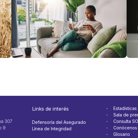
Catastrófico:
seg
¿Qué es y
prot
para qué
de
sirve?
tarj
Ver más
Ver 
Links de interés
Estadísticas
Sala de pre
na 307
Consulta S
Defensoría del Asegurado
o 9
Conócenos
Línea de Integridad
Glosario