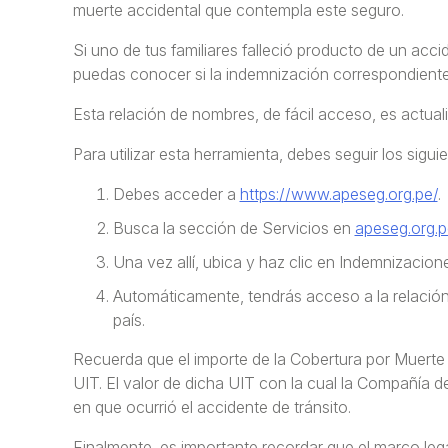
muerte accidental que contempla este seguro.
Si uno de tus familiares falleció producto de un acci
puedas conocer si la indemnización correspondient
Esta relación de nombres, de fácil acceso, es actua
Para utilizar esta herramienta, debes seguir los sigui
Debes acceder a
https://www.apeseg.org.pe/
.
Busca la sección de Servicios en
apeseg.org.p
Una vez allí, ubica y haz clic en Indemnizacio
Automáticamente, tendrás acceso a la relació
país.
Recuerda que el importe de la Cobertura por Muerte 
UIT. El valor de dicha UIT con la cual la Compañía 
en que ocurrió el accidente de tránsito.
Finalmente, es importante recordar que el marco leg