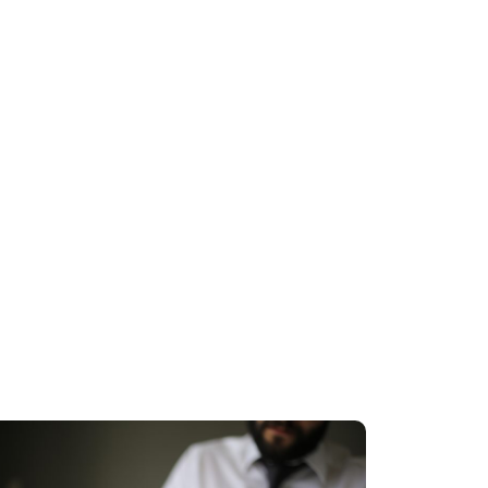
é
¿El
re un
Seguro