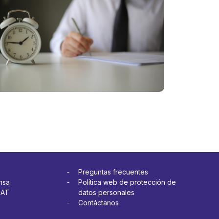
uro de
de Vida
ección
Ley
solo me
etas?
cubre
más
cuando
estoy
en el
trabajo?
Ver más
Preguntas frecuentes
nsa
Política web de protección de
OAT
datos personales
Contáctanos