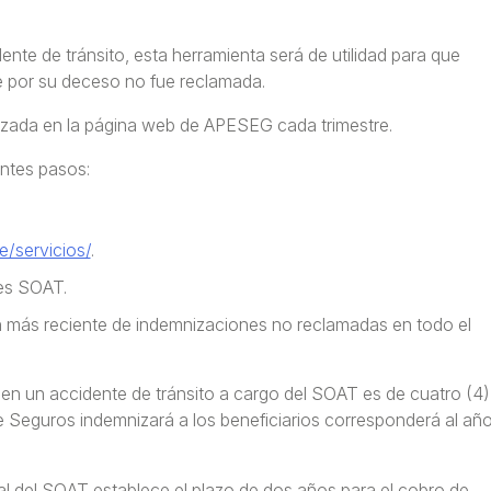
dente de tránsito, esta herramienta será de utilidad para que
e por su deceso no fue reclamada.
lizada en la página web de APESEG cada trimestre.
entes pasos:
e/servicios/
.
nes SOAT.
n más reciente de indemnizaciones no reclamadas en todo el
en un accidente de tránsito a cargo del SOAT es de cuatro (4)
de Seguros indemnizará a los beneficiarios corresponderá al añ
al del SOAT establece el plazo de dos años para el cobro de