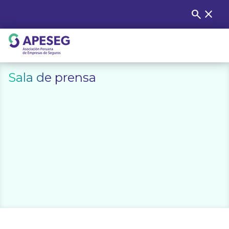
Skip
search
close
Buscar
to
content
APESEG
Sala de prensa