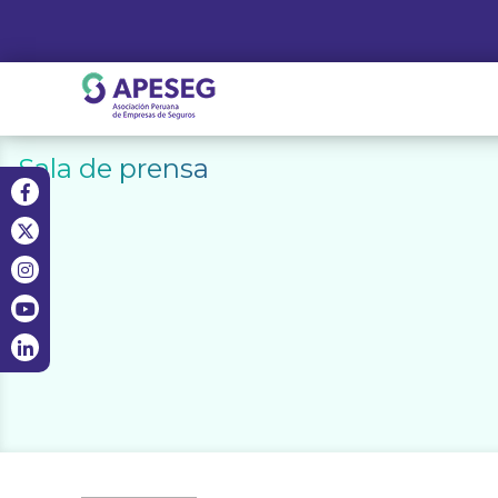
Skip
to
content
APESEG
Sala de prensa