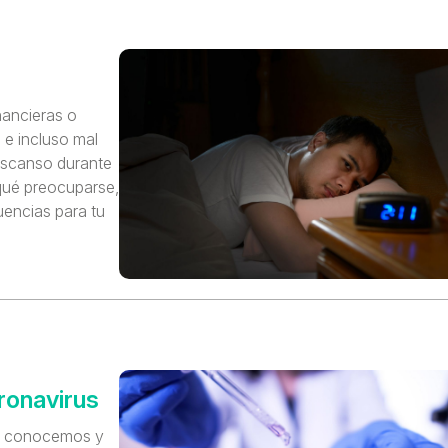
nancieras o
 e incluso mal
escanso durante
qué preocuparse,
uencias para tu
]
ronavirus
es conocemos y