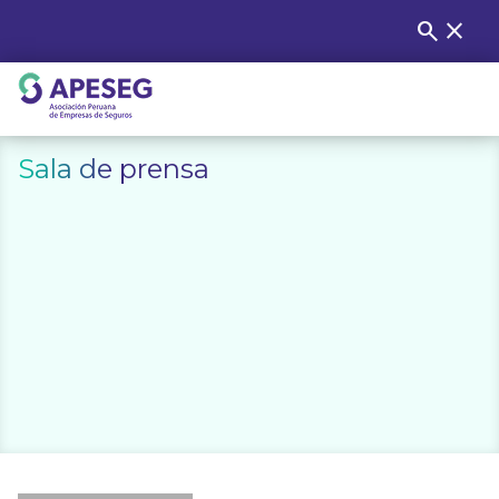
Skip
search
close
Buscar
to
content
APESEG
Sala de prensa