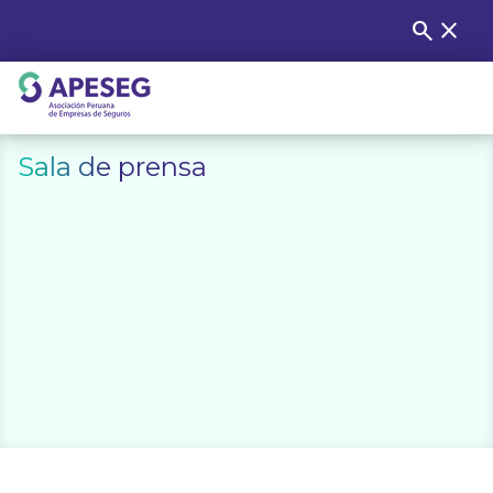
Skip
search
close
Buscar
to
content
APESEG
Sala de prensa