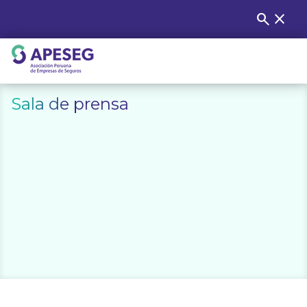
Skip
search
close
Buscar
to
content
APESEG
Sala de prensa