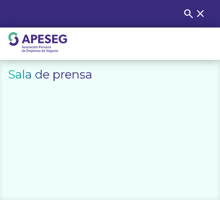
Skip
search
close
Buscar
to
content
APESEG
Sala de prensa