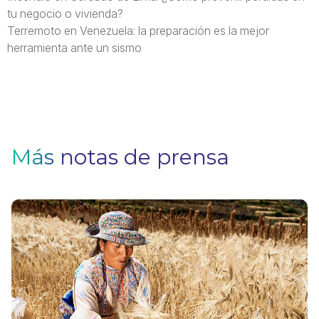
tu negocio o vivienda?
Terremoto en Venezuela: la preparación es la mejor
herramienta ante un sismo
Más notas de prensa
S
A
C
¿
p
s