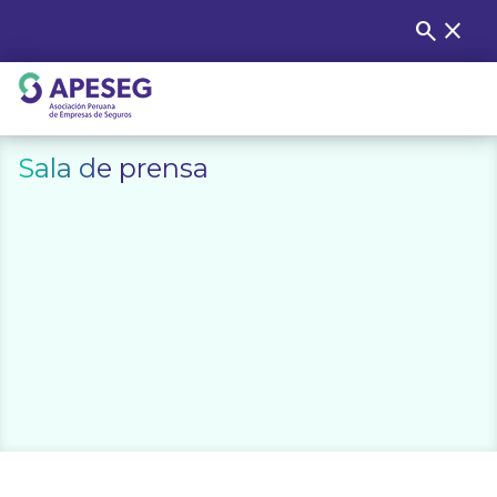
Skip
search
close
Buscar
to
content
APESEG
Sala de prensa