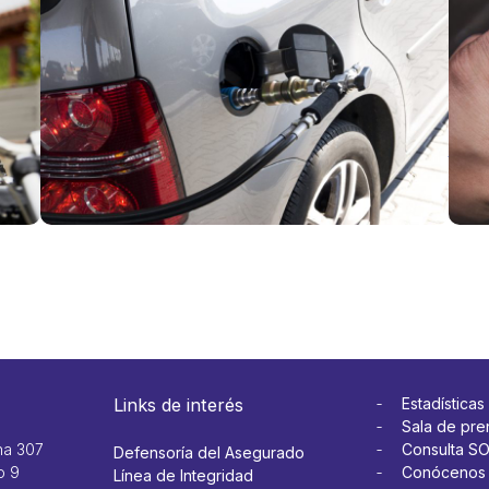
accidentes
GN
en
mal
motocicleta
mi
Ver más
aut
Ver 
Links de interés
Estadísticas
Sala de pre
na 307
Consulta S
Defensoría del Asegurado
o 9
Conócenos
Línea de Integridad