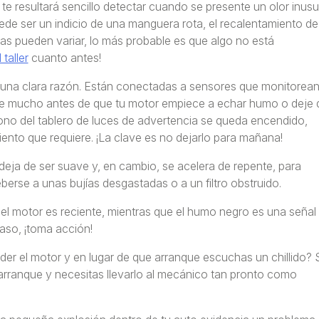
 resultará sencillo detectar cuando se presente un olor inusu
Puede ser un indicio de una manguera rota, el recalentamiento de
sas pueden variar, lo más probable es que algo no está
 taller
cuanto antes!
r una clara razón. Están conectadas a sensores que monitorea
arte mucho antes de que tu motor empiece a echar humo o deje 
cono del tablero de luces de advertencia se queda encendido,
ento que requiere. ¡La clave es no dejarlo para mañana!
deja de ser suave y, en cambio, se acelera de repente, para
erse a unas bujías desgastadas o a un filtro obstruido.
en el motor es reciente, mientras que el humo negro es una señal
aso, ¡toma acción!
der el motor y en lugar de que arranque escuchas un chillido? 
 arranque y necesitas llevarlo al mecánico tan pronto como