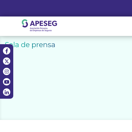
Skip
to
content
APESEG
Sala de prensa