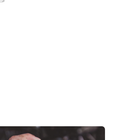
ar
¿Cuándo
 o
debo