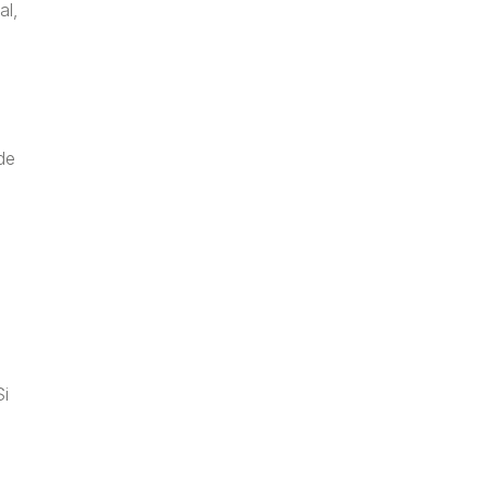
al,
n
de
Si