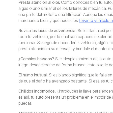
Presta atención al olor.
Como conoces bien tu auto, te
a gas o uno similar al de los talleres de mecánica. 
una parte del motor o una filtración. Aunque las cau
marchando bien ¡y que necesites
llevar tu vehículo al
Revisa las luces de advertencia.
Se les llama así po
todo tu vehículo, por lo cual son capaces de alert
funcionar. Si luego de encender el vehículo, algún í
presta atención a su mensaje y bríndale el mantenimi
¿Cambios bruscos?
Si el desplazamiento de tu auto 
luego desacelerarse de forma brusca, esto puede deb
El humo inusual.
Si es blanco significa que la falla 
de que el daño ha avanzado bastante. Si ese es tu c
Chillidos incómodos.
¿Introduces la llave para encen
es así, tu auto presenta un problema en el motor de
puedas.