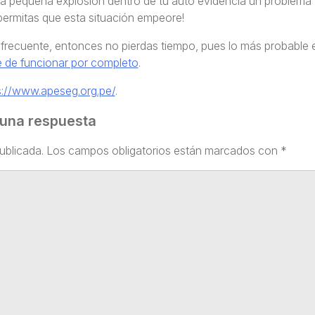
na pequeña explosión dentro de tu auto evidencia un problema
o permitas que esta situación empeore!
a frecuente, entonces no pierdas tiempo, pues lo más probable 
e de funcionar por completo
.
s://www.apeseg.org.pe/
.
 una respuesta
ublicada.
Los campos obligatorios están marcados con
*