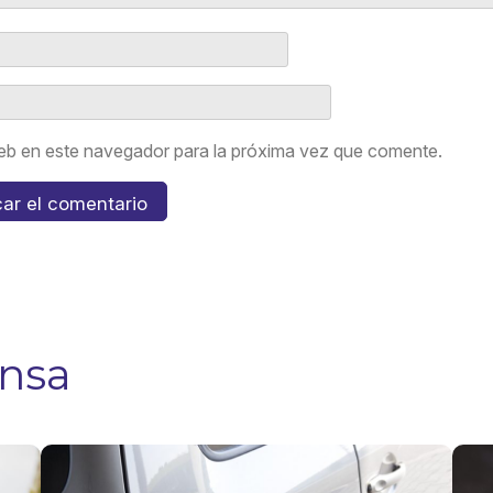
eb en este navegador para la próxima vez que comente.
ensa
5 tips para
¿Us
evitar
GLP