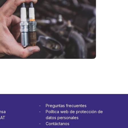
V
cambiar
ogra
las bujías
de mi
o?
vehículo?
más
Ver más
Preguntas frecuentes
nsa
Política web de protección de
OAT
datos personales
Contáctanos