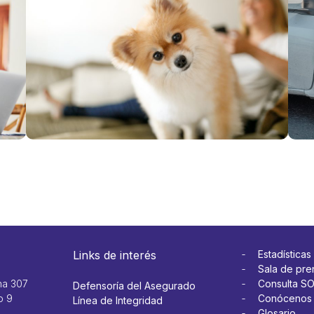
¿solo se
par
activa por
mas
fallecimiento?
es 
Ver más
Ver 
Links de interés
Estadísticas
Sala de pre
na 307
Consulta S
Defensoría del Asegurado
o 9
Conócenos
Línea de Integridad
Glosario