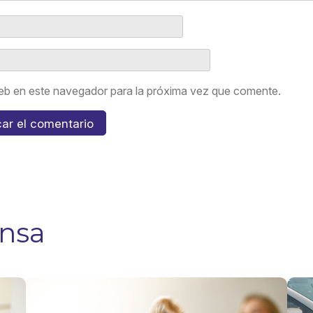
eb en este navegador para la próxima vez que comente.
ensa
Seguro de
¿El
Vida Ley:
seg