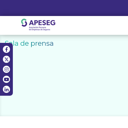
Skip
to
content
APESEG
Sala de prensa