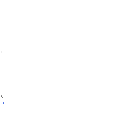
ar
 el
la