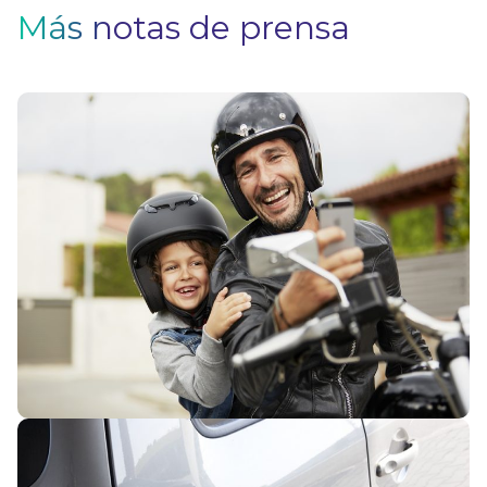
Más notas de prensa
5
ev
a
e
m
V
¿
G