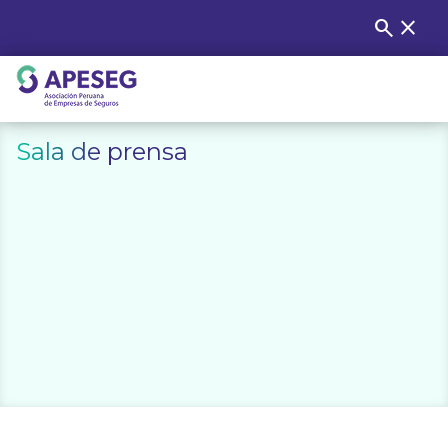
Skip
search
close
Buscar
to
content
APESEG
Sala de prensa