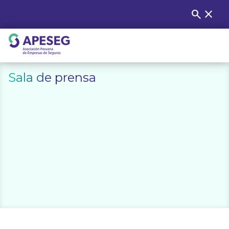
Skip
search
close
Buscar
to
content
APESEG
Sala de prensa