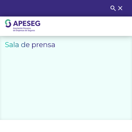
Skip
search
close
Buscar
to
content
APESEG
Sala de prensa