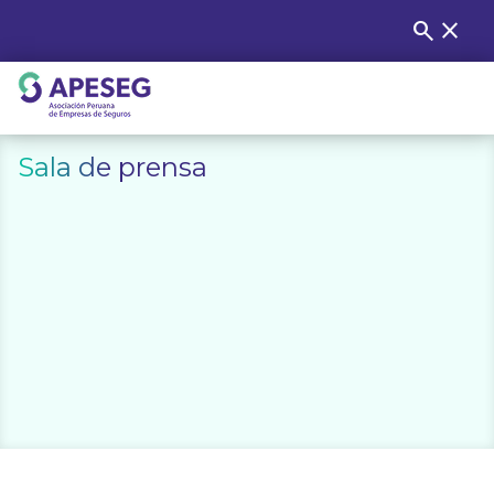
Skip
search
close
Buscar
to
content
APESEG
Sala de prensa