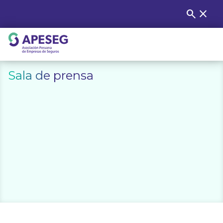
Skip
search
close
Buscar
to
content
APESEG
Sala de prensa