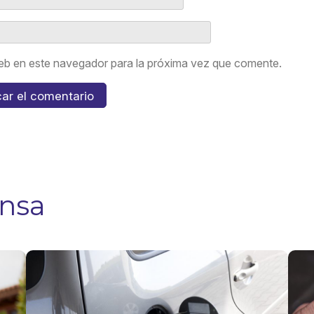
eb en este navegador para la próxima vez que comente.
ensa
5 tips para
¿Us
evitar
GLP
accidentes
GN