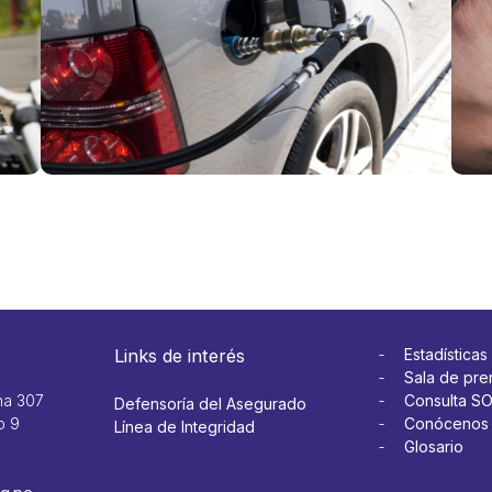
en
mal
motocicleta
mi
Ver más
aut
Ver 
Links de interés
Estadísticas
Sala de pre
na 307
Consulta S
Defensoría del Asegurado
o 9
Conócenos
Línea de Integridad
Glosario