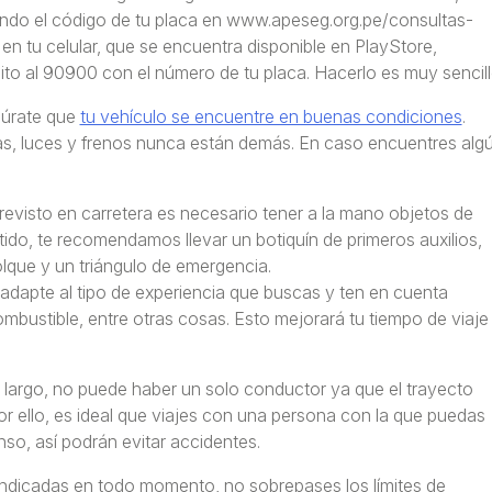
esando el código de tu placa en www.apeseg.org.pe/consultas-
en tu celular, que se encuentra disponible en PlayStore,
to al 90900 con el número de tu placa. Hacerlo es muy sencill
úrate que
tu vehículo se encuentre en buenas condiciones
.
ntas, luces y frenos nunca están demás. En caso encuentres alg
revisto en carretera es necesario tener a la mano objetos de
do, te recomendamos llevar un botiquín de primeros auxilios,
olque y un triángulo de emergencia.
se adapte al tipo de experiencia que buscas y ten en cuenta
mbustible, entre otras cosas. Esto mejorará tu tiempo de viaje
y largo, no puede haber un solo conductor ya que el trayecto
r ello, es ideal que viajes con una persona con la que puedas
so, así podrán evitar accidentes.
indicadas en todo momento, no sobrepases los límites de