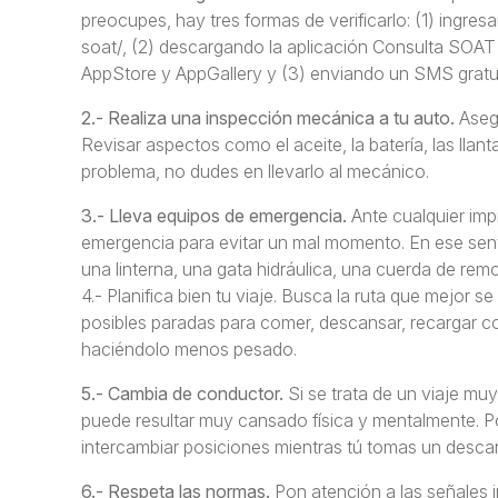
preocupes, hay tres formas de verificarlo: (1) ingr
soat/, (2) descargando la aplicación Consulta SOAT 
AppStore y AppGallery y (3) enviando un SMS gratui
2.- Realiza una inspección mecánica a tu auto.
Aseg
Revisar aspectos como el aceite, la batería, las lla
problema, no dudes en llevarlo al mecánico.
3.- Lleva equipos de emergencia.
Ante cualquier imp
emergencia para evitar un mal momento. En ese senti
una linterna, una gata hidráulica, una cuerda de rem
4.- Planifica bien tu viaje. Busca la ruta que mejor 
posibles paradas para comer, descansar, recargar co
haciéndolo menos pesado.
5.- Cambia de conductor.
Si se trata de un viaje mu
puede resultar muy cansado física y mentalmente. Po
intercambiar posiciones mientras tú tomas un descan
6.- Respeta las normas.
Pon atención a las señales 