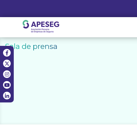
Skip
to
content
APESEG
Sala de prensa