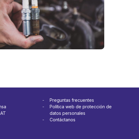
ogra
las bujías
de mi
o?
vehículo?
más
Ver más
Preguntas frecuentes
nsa
Política web de protección de
OAT
datos personales
Contáctanos