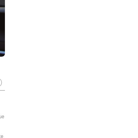
ue
te