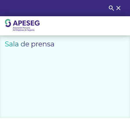
Skip
search
close
Buscar
to
content
APESEG
Sala de prensa