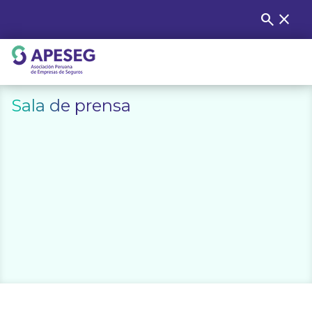
Skip
search
close
Buscar
to
content
APESEG
Sala de prensa