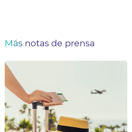
Más notas de prensa
V
F
Pa
q
si
n
u
s
el