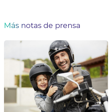
Más notas de prensa
5
ev
a
e
m
V