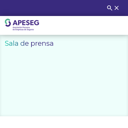
Skip
search
close
Buscar
to
content
APESEG
Sala de prensa