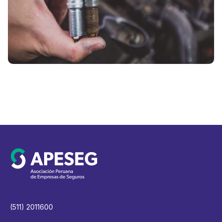
V
(511) 2011600