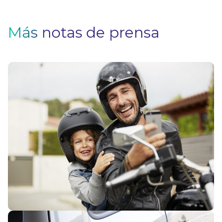
Más notas de prensa
5
ev
a
e
m
V
¿