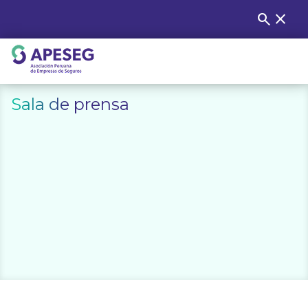
Skip
search
close
Buscar
to
content
APESEG
Sala de prensa