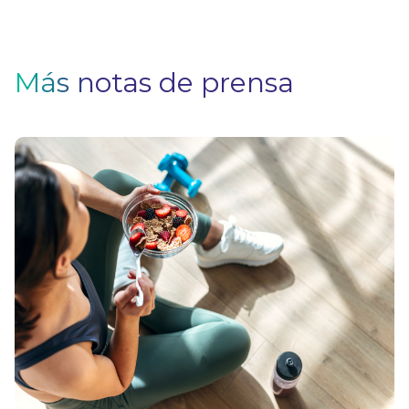
Más notas de prensa
H
p
p
i
e
V