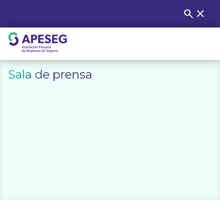
Skip
search
close
Buscar
to
content
APESEG
Sala de prensa