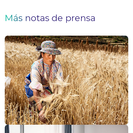
Más notas de prensa
S
A
C
¿
p
s
V
¿