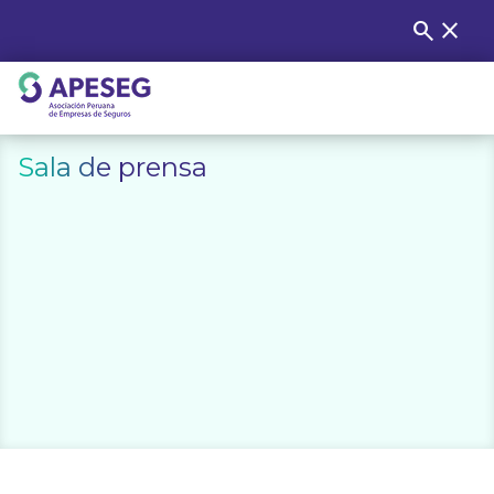
Skip
search
close
Buscar
to
content
APESEG
Sala de prensa