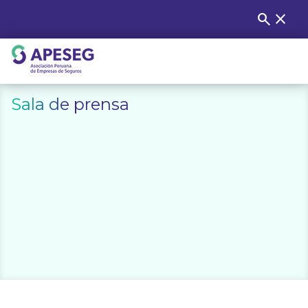
Skip
search
close
Buscar
to
content
APESEG
Sala de prensa