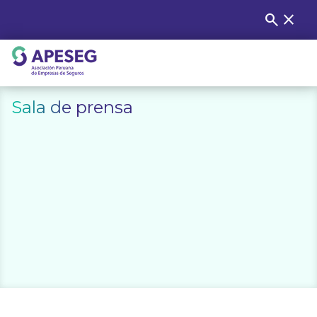
Skip
search
close
Buscar
to
content
APESEG
Sala de prensa