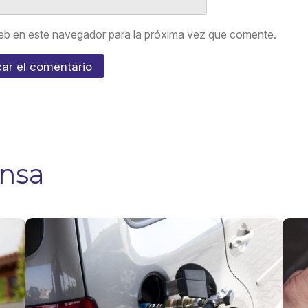
eb en este navegador para la próxima vez que comente.
ensa
5 tips para
¿Us
evitar
GLP
accidentes
GN
en
mal
motocicleta
mi