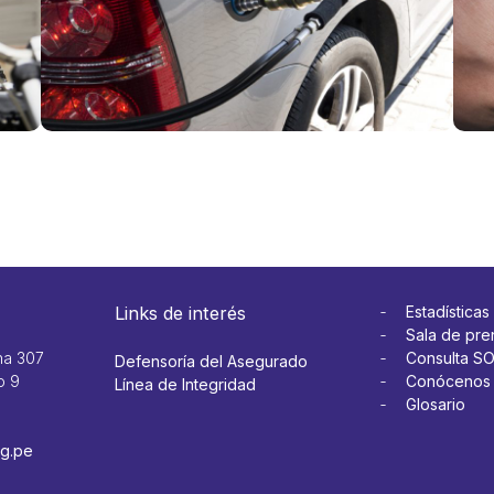
Ver más
aut
Ver 
Links de interés
Estadísticas
Sala de pre
na 307
Consulta S
Defensoría del Asegurado
o 9
Conócenos
Línea de Integridad
Glosario
g.pe