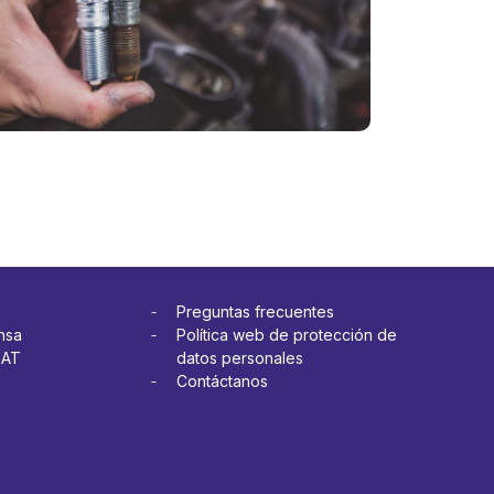
o?
vehículo?
más
Ver más
Preguntas frecuentes
nsa
Política web de protección de
OAT
datos personales
Contáctanos