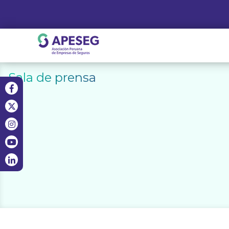
Skip
to
content
APESEG
Sala de prensa