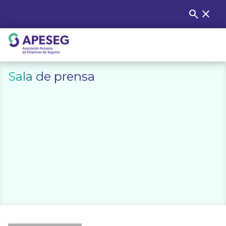
Skip
search
close
Buscar
to
content
APESEG
Sala de prensa