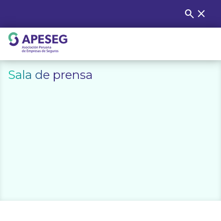
Skip
search
close
Buscar
to
content
APESEG
Sala de prensa