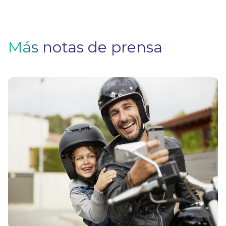
Más notas de prensa
5
ev
a
e
m
V