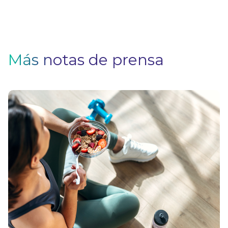
Más notas de prensa
H
p
p
i
e
V