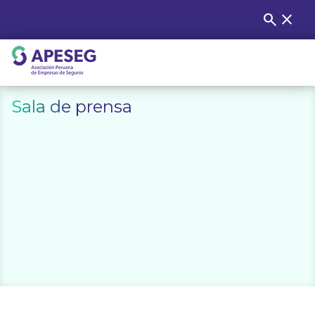
Skip
search
close
Buscar
to
content
APESEG
Sala de prensa