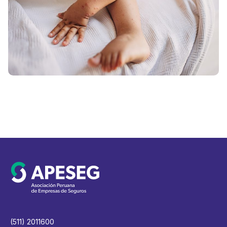
y
s
c
V
(511) 2011600