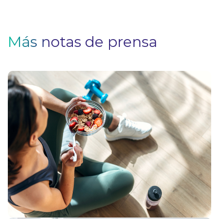
Más notas de prensa
H
p
p
i
e
V