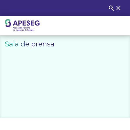
Skip
search
close
Buscar
to
content
APESEG
Sala de prensa