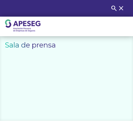
Skip
search
close
Buscar
to
content
APESEG
Sala de prensa