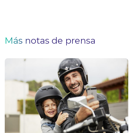
Más notas de prensa
5
ev
a
e
m
V