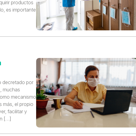
quirir productos
do, es importante
a
io decretado por
9, muchas
’ como mecanismo
s más, el propio
, facilitar y
En […]