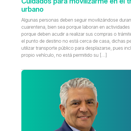
Cuidados para movilizarme en el t
urbano
Algunas personas deben seguir movilizándose duran
cuarentena, bien sea porque laboran en actividades 
porque deben acudir a realizar sus compras o trámite
el punto de destino no está cerca de casa, dichas 
utilizar transporte público para desplazarse, pues inc
propio vehículo, no está permitido su […]