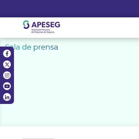
Skip
to
content
APESEG
Sala de prensa