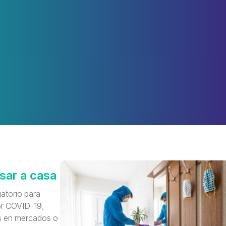
sar a casa
gatorio para
or COVID-19,
os en mercados o