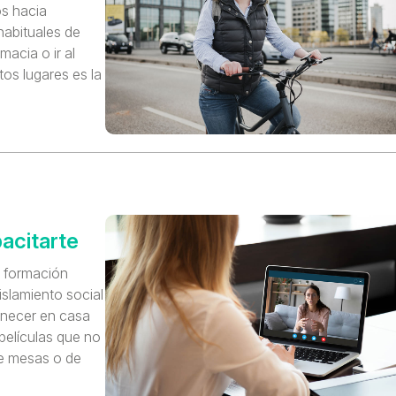
os hacia
habituales de
acia o ir al
os lugares es la
acitarte
 formación
islamiento social
anecer en casa
películas que no
de mesas o de