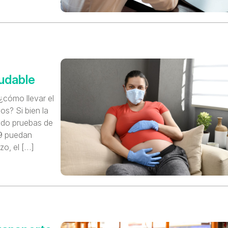
udable
 ¿cómo llevar el
s? Si bien la
ado pruebas de
9 puedan
zo, el […]