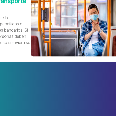
ransporte
te la
permitidas o
s bancarios. Si
personas deben
luso si tuviera su