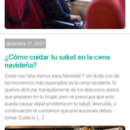
diciembre 21, 2021
¿Cómo cuidar tu salud en la cena
navideña?
¡Cada vez falta menos para Navidad! Y sin duda uno de
los momentos más esperados es la cena navideña. Si
quieres disfrutar tranquilamente de los deliciosos platos
que preparen en tu hogar, pero te preocupa que esto
pueda causar algún problema en tu salud, descuida, a
continuación te contamos qué precauciones debes
tomar. Cuida lo […]