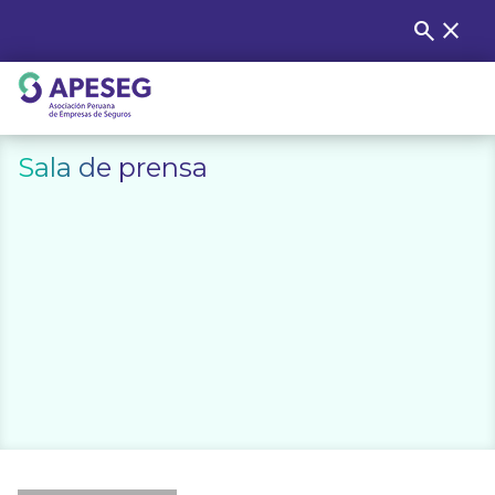
Skip
search
close
Buscar
to
content
APESEG
Sala de prensa